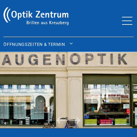
ÖFFNUNGSZEITEN & TERMIN
WIR FREUEN UNS AUF SIE!
ÖFFNUNGSZEITEN
Montag, Dienstag, Donnerstag und Freitag:
10.00 – 18.00 Uhr
Mittwoch: geschlossen
Samstag: 10.00 – 15.00 Uhr