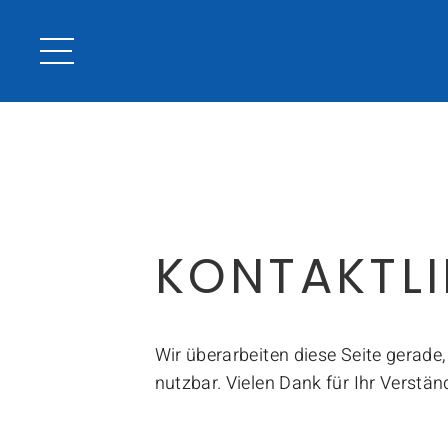
WIR FREUEN 
KONTAKTLI
Wir überarbeiten diese Seite gerade
Optik Zentrum
nutzbar. Vielen Dank für Ihr Verstän
ÖFFNUNGSZEITEN
K