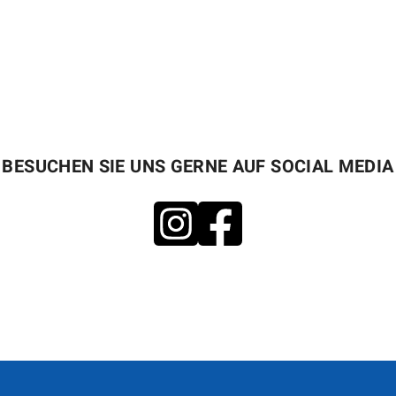
JETZT TERMI
rgmannstraße 4
961 Berlin
0307 891800
BESUCHEN SIE UNS GERNE AUF SOCIAL MEDIA
optik-zentrum-berlin@gmx.de